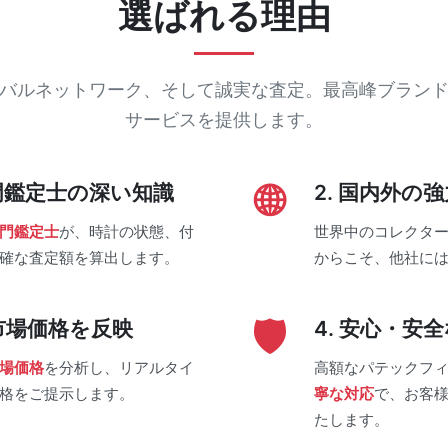
選ばれる理由
バルネットワーク、そして誠実な査定。最高峰ブラン
サービスを提供します。
門鑑定士の深い知識
2. 国内外
門鑑定士
が、時計の状態、付
世界中のコレクタ
確な査定額を算出します。
からこそ、他社に
市場価格を反映
4. 安心・安
場価格
を分析し、リアルタイ
高額なパテックフ
格をご提示します。
寧な対応
で、お客
たします。