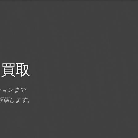
価買取
ションまで
評価します。